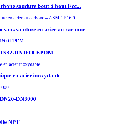
arbone soudure bout à bout Ecc...
 sans soudure en acier au carbone...
bles DN32-DN1600 EPDM
ique en acier inoxydable...
on DN20-DN3000
elle NPT