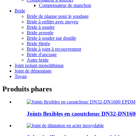
Compensateur de manchon
Bride
Bride de plaque pour le soudage
Bride à enfiler avec moyeu
Bride à souder
Bride aveugle
Bride à souder par douille
Bride filetée
Bride à joint à recouvrement
Bride d'ancrage
Autre bride
Joint isolant monolithique
Joint de démontage
Tuyau
Produits phares
Joints flexibles en caoutchouc DN32-DN1