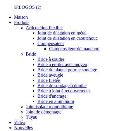
Maison
Produits
Articulation flexible
Joint de dilatation en métal
Joint de dilatation en caoutchouc
Compensateur
Compensateur de manchon
Bride
Bride à souder
Bride à enfiler avec moyeu
Bride de plaque pour le soudage
Bride aveugle
Bride filetée
Bride de soudage à douille
Bride à joint à recouvrement
Bride d'ancrage
Bride en aluminium
Joint isolant monolithique
Joint de démontage
Tuyau
Vidéo
Nouvelles