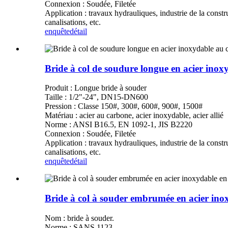
Connexion : Soudée, Filetée
Application : travaux hydrauliques, industrie de la constr
canalisations, etc.
enquête
détail
Bride à col de soudure longue en acier ino
Produit : Longue bride à souder
Taille : 1/2"-24", DN15-DN600
Pression : Classe 150#, 300#, 600#, 900#, 1500#
Matériau : acier au carbone, acier inoxydable, acier allié
Norme : ANSI B16.5, EN 1092-1, JIS B2220
Connexion : Soudée, Filetée
Application : travaux hydrauliques, industrie de la constr
canalisations, etc.
enquête
détail
Bride à col à souder embrumée en acier in
Nom : bride à souder.
Norme : SANS 1123