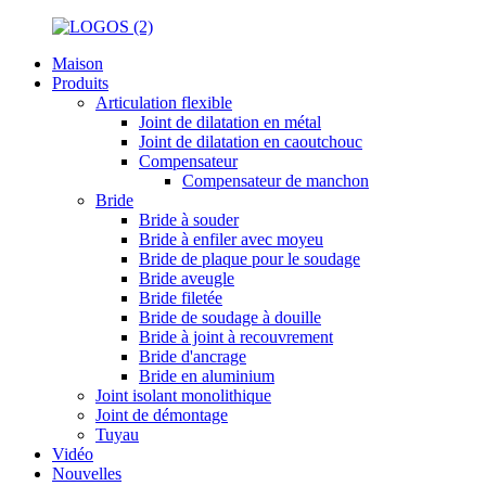
Maison
Produits
Articulation flexible
Joint de dilatation en métal
Joint de dilatation en caoutchouc
Compensateur
Compensateur de manchon
Bride
Bride à souder
Bride à enfiler avec moyeu
Bride de plaque pour le soudage
Bride aveugle
Bride filetée
Bride de soudage à douille
Bride à joint à recouvrement
Bride d'ancrage
Bride en aluminium
Joint isolant monolithique
Joint de démontage
Tuyau
Vidéo
Nouvelles