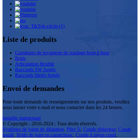
Liste de produits
Garnitures de tuyauterie de soudage bout à bout
Bride
Articulation flexible
Raccords SW forgés
Raccords filetés forgés
Envoi de demandes
Pour toute demande de renseignements sur nos produits, veuillez
nous laisser votre e-mail et nous contacter dans les 24 heures.
enquête maintenant
© Copyright - 2010-2024 : Tous droits réservés.
Systèmes de joints de dilatation
,
Plier 5j
,
Coude réducteur
,
Coude
soudé
,
Bride de joint en caoutchouc
,
Coude à rayon court
,