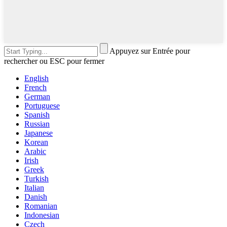
Appuyez sur Entrée pour
rechercher ou ESC pour fermer
English
French
German
Portuguese
Spanish
Russian
Japanese
Korean
Arabic
Irish
Greek
Turkish
Italian
Danish
Romanian
Indonesian
Czech