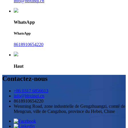
info@hbxinqi.cn
WhatsApp
WhatsApp
8618910654220
Haut
Contactez-nous
+86 0317 6856613
info@hbxinqi.cn
8618910654220
Wenming Road, zone industrielle de Gengzhuangzi, comté de
Mengcun, ville de Cangzhou, province du Hebei, Chine