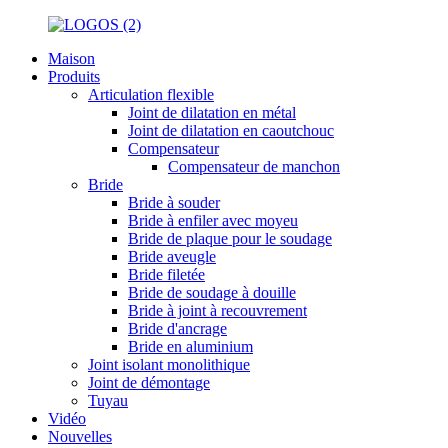
Maison
Produits
Articulation flexible
Joint de dilatation en métal
Joint de dilatation en caoutchouc
Compensateur
Compensateur de manchon
Bride
Bride à souder
Bride à enfiler avec moyeu
Bride de plaque pour le soudage
Bride aveugle
Bride filetée
Bride de soudage à douille
Bride à joint à recouvrement
Bride d'ancrage
Bride en aluminium
Joint isolant monolithique
Joint de démontage
Tuyau
Vidéo
Nouvelles