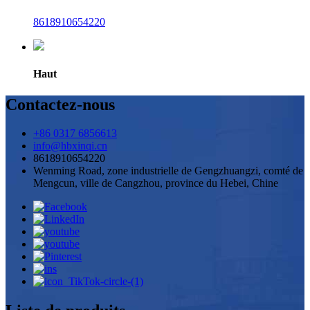
8618910654220
Haut
Contactez-nous
+86 0317 6856613
info@hbxinqi.cn
8618910654220
Wenming Road, zone industrielle de Gengzhuangzi, comté de
Mengcun, ville de Cangzhou, province du Hebei, Chine