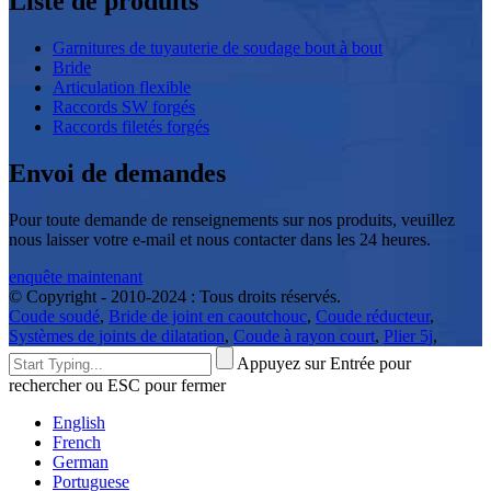
Liste de produits
Garnitures de tuyauterie de soudage bout à bout
Bride
Articulation flexible
Raccords SW forgés
Raccords filetés forgés
Envoi de demandes
Pour toute demande de renseignements sur nos produits, veuillez
nous laisser votre e-mail et nous contacter dans les 24 heures.
enquête maintenant
© Copyright - 2010-2024 : Tous droits réservés.
Coude soudé
,
Bride de joint en caoutchouc
,
Coude réducteur
,
Systèmes de joints de dilatation
,
Coude à rayon court
,
Plier 5j
,
Appuyez sur Entrée pour
rechercher ou ESC pour fermer
English
French
German
Portuguese