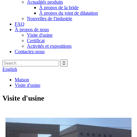
Actualités produits
À propos de la bride
À propos du joint de dilatation
Nouvelles de l'industrie
FAQ
À propos de nous
Visite d'usine
Certificat
Activités et expositions
Contactez-nous
English
Maison
Visite d'usine
Visite d'usine