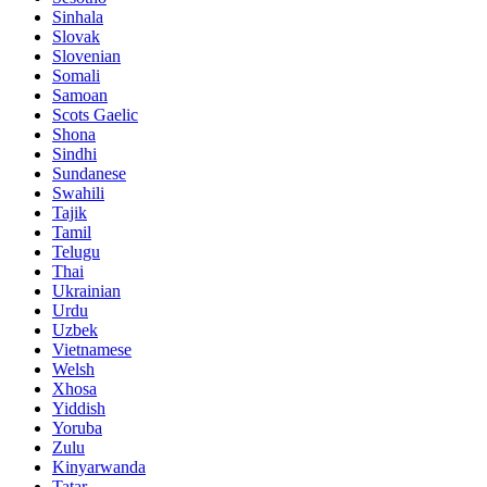
Sinhala
Slovak
Slovenian
Somali
Samoan
Scots Gaelic
Shona
Sindhi
Sundanese
Swahili
Tajik
Tamil
Telugu
Thai
Ukrainian
Urdu
Uzbek
Vietnamese
Welsh
Xhosa
Yiddish
Yoruba
Zulu
Kinyarwanda
Tatar