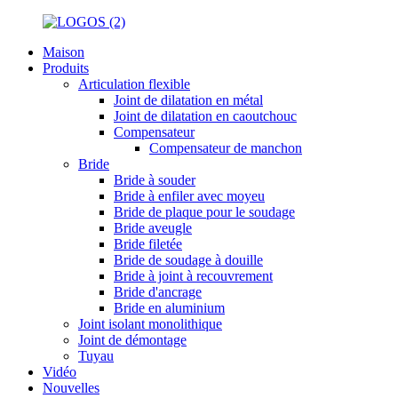
Maison
Produits
Articulation flexible
Joint de dilatation en métal
Joint de dilatation en caoutchouc
Compensateur
Compensateur de manchon
Bride
Bride à souder
Bride à enfiler avec moyeu
Bride de plaque pour le soudage
Bride aveugle
Bride filetée
Bride de soudage à douille
Bride à joint à recouvrement
Bride d'ancrage
Bride en aluminium
Joint isolant monolithique
Joint de démontage
Tuyau
Vidéo
Nouvelles