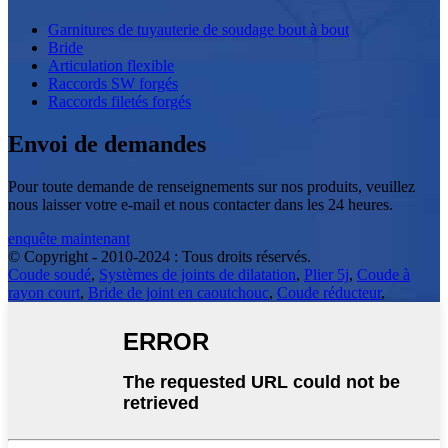
Garnitures de tuyauterie de soudage bout à bout
Bride
Articulation flexible
Raccords SW forgés
Raccords filetés forgés
Envoi de demandes
Pour toute demande de renseignements sur nos produits, veuillez
nous laisser votre e-mail et nous contacter dans les 24 heures.
enquête maintenant
© Copyright - 2010-2024 : Tous droits réservés.
Coude soudé
,
Systèmes de joints de dilatation
,
Plier 5j
,
Coude à
rayon court
,
Bride de joint en caoutchouc
,
Coude réducteur
,