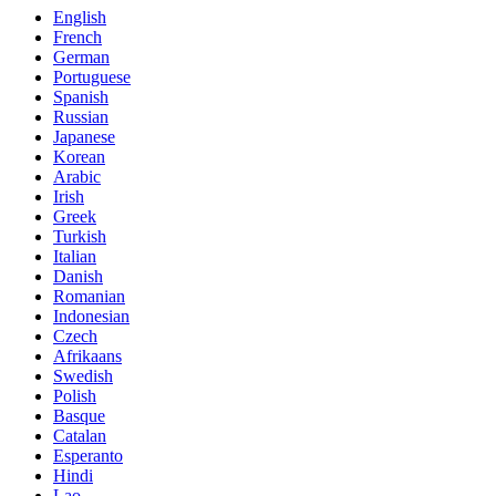
English
French
German
Portuguese
Spanish
Russian
Japanese
Korean
Arabic
Irish
Greek
Turkish
Italian
Danish
Romanian
Indonesian
Czech
Afrikaans
Swedish
Polish
Basque
Catalan
Esperanto
Hindi
Lao