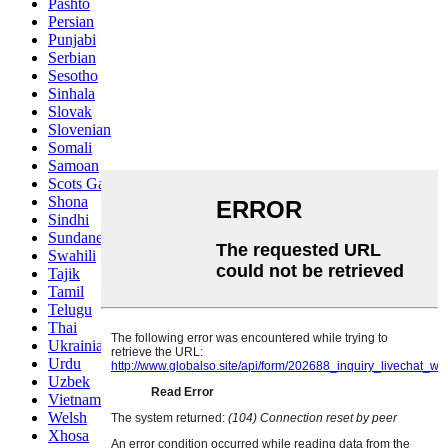
Pashto
Persian
Punjabi
Serbian
Sesotho
Sinhala
Slovak
Slovenian
Somali
Samoan
Scots Gaelic
Shona
Sindhi
Sundanese
Swahili
Tajik
Tamil
Telugu
Thai
Ukrainian
Urdu
Uzbek
Vietnamese
Welsh
Xhosa