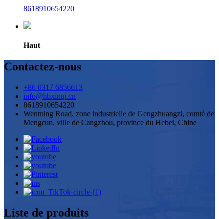
8618910654220
Haut
Contactez-nous
+86 0317 6856613
info@hbxinqi.cn
8618910654220
Wenming Road, zone industrielle de Gengzhuangzi, comté de
Mengcun, ville de Cangzhou, province du Hebei, Chine
Liste de produits