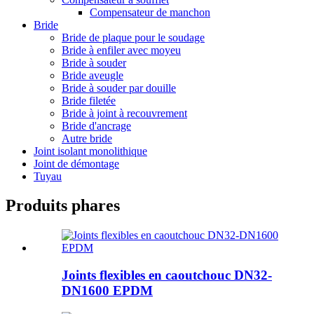
Compensateur de manchon
Bride
Bride de plaque pour le soudage
Bride à enfiler avec moyeu
Bride à souder
Bride aveugle
Bride à souder par douille
Bride filetée
Bride à joint à recouvrement
Bride d'ancrage
Autre bride
Joint isolant monolithique
Joint de démontage
Tuyau
Produits phares
Joints flexibles en caoutchouc DN32-
DN1600 EPDM