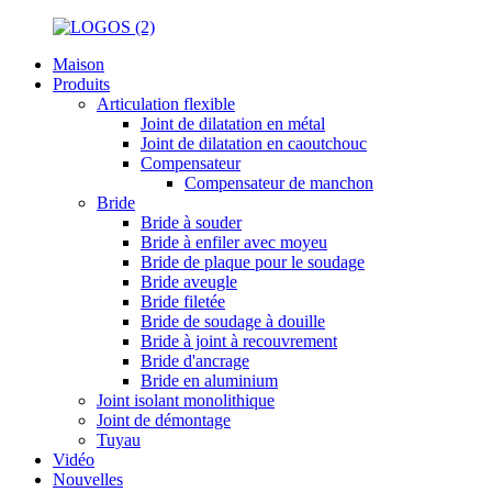
Maison
Produits
Articulation flexible
Joint de dilatation en métal
Joint de dilatation en caoutchouc
Compensateur
Compensateur de manchon
Bride
Bride à souder
Bride à enfiler avec moyeu
Bride de plaque pour le soudage
Bride aveugle
Bride filetée
Bride de soudage à douille
Bride à joint à recouvrement
Bride d'ancrage
Bride en aluminium
Joint isolant monolithique
Joint de démontage
Tuyau
Vidéo
Nouvelles