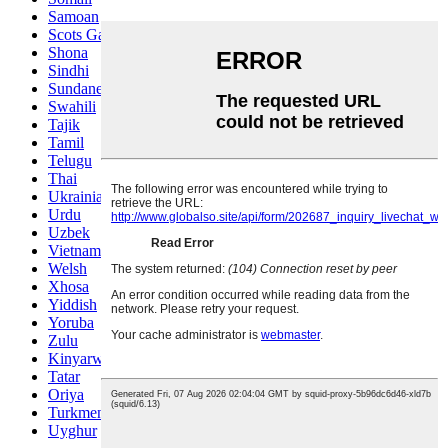
Samoan
Scots Gaelic
Shona
Sindhi
Sundanese
Swahili
Tajik
Tamil
Telugu
Thai
Ukrainian
Urdu
Uzbek
Vietnamese
Welsh
Xhosa
Yiddish
Yoruba
Zulu
Kinyarwanda
Tatar
Oriya
Turkmen
Uyghur