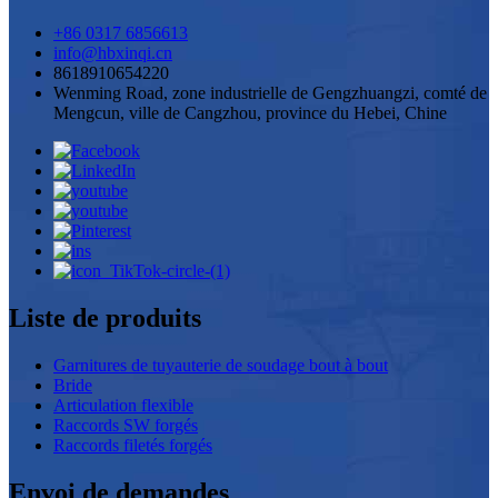
+86 0317 6856613
info@hbxinqi.cn
8618910654220
Wenming Road, zone industrielle de Gengzhuangzi, comté de
Mengcun, ville de Cangzhou, province du Hebei, Chine
Liste de produits
Garnitures de tuyauterie de soudage bout à bout
Bride
Articulation flexible
Raccords SW forgés
Raccords filetés forgés
Envoi de demandes