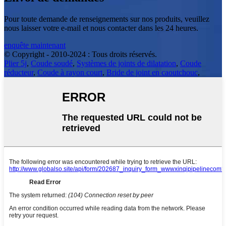
Pour toute demande de renseignements sur nos produits, veuillez
nous laisser votre e-mail et nous contacter dans les 24 heures.
enquête maintenant
© Copyright - 2010-2024 : Tous droits réservés.
Plier 5j
,
Coude soudé
,
Systèmes de joints de dilatation
,
Coude
réducteur
,
Coude à rayon court
,
Bride de joint en caoutchouc
,