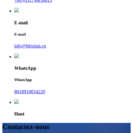
+86 (0317)6856613
E-mail
E-mail
info@hbxinqi.cn
WhatsApp
WhatsApp
8618910654220
Haut
Contactez-nous