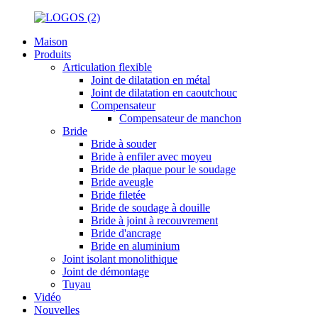
Maison
Produits
Articulation flexible
Joint de dilatation en métal
Joint de dilatation en caoutchouc
Compensateur
Compensateur de manchon
Bride
Bride à souder
Bride à enfiler avec moyeu
Bride de plaque pour le soudage
Bride aveugle
Bride filetée
Bride de soudage à douille
Bride à joint à recouvrement
Bride d'ancrage
Bride en aluminium
Joint isolant monolithique
Joint de démontage
Tuyau
Vidéo
Nouvelles