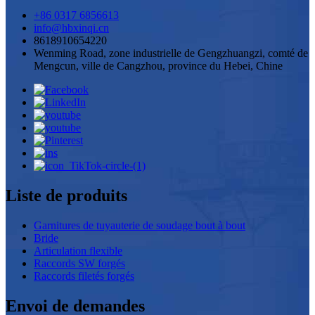
+86 0317 6856613
info@hbxinqi.cn
8618910654220
Wenming Road, zone industrielle de Gengzhuangzi, comté de
Mengcun, ville de Cangzhou, province du Hebei, Chine
Liste de produits
Garnitures de tuyauterie de soudage bout à bout
Bride
Articulation flexible
Raccords SW forgés
Raccords filetés forgés
Envoi de demandes