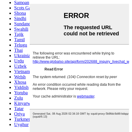
Samoan
Scots Gaelic
Shona
Sindhi
Sundanese
Swahili
Tajik
Tamil
Telugu
Thai
Ukrainian
Urdu
Uzbek
Vietnamese
Welsh
Xhosa
Yiddish
Yoruba
Zulu
Kinyarwanda
Tatar
Oriya
Turkmen
Uyghur