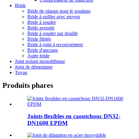
Bride
Bride de plaque pour le soudage
Bride à enfiler avec moyeu
Bride à souder
Bride aveugle
Bride à souder par douille
Bride filetée
Bride à joint à recouvrement
Bride d'ancrage
Autre bride
Joint isolant monolithique
Joint de démontage
Tuyau
Produits phares
Joints flexibles en caoutchouc DN32-
DN1600 EPDM