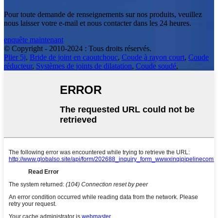
Pour toute demande de renseignements sur nos produits, veuillez
nous laisser votre e-mail et nous contacter dans les 24 heures.
enquête maintenant
© Copyright - 2010-2024 : Tous droits réservés.
Plier 5j
,
Bride de joint en caoutchouc
,
Coude à rayon court
,
Coude
réducteur
,
Systèmes de joints de dilatation
,
Coude soudé
,