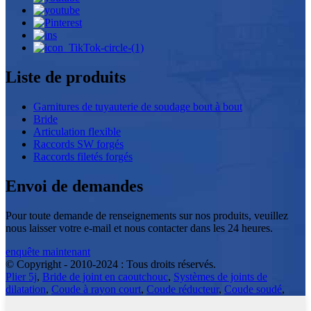
Liste de produits
Garnitures de tuyauterie de soudage bout à bout
Bride
Articulation flexible
Raccords SW forgés
Raccords filetés forgés
Envoi de demandes
Pour toute demande de renseignements sur nos produits, veuillez
nous laisser votre e-mail et nous contacter dans les 24 heures.
enquête maintenant
© Copyright - 2010-2024 : Tous droits réservés.
Plier 5j
,
Bride de joint en caoutchouc
,
Systèmes de joints de
dilatation
,
Coude à rayon court
,
Coude réducteur
,
Coude soudé
,