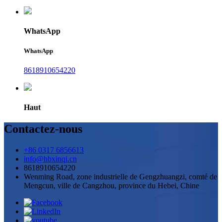
WhatsApp
WhatsApp
8618910654220
Haut
Contactez-nous
+86 0317 6856613
info@hbxinqi.cn
8618910654220
Wenming Road, zone industrielle de Gengzhuangzi, comté de
Mengcun, ville de Cangzhou, province du Hebei, Chine