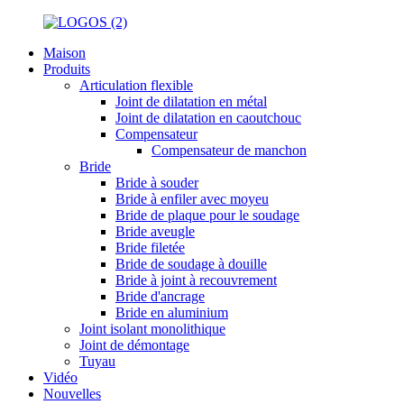
Maison
Produits
Articulation flexible
Joint de dilatation en métal
Joint de dilatation en caoutchouc
Compensateur
Compensateur de manchon
Bride
Bride à souder
Bride à enfiler avec moyeu
Bride de plaque pour le soudage
Bride aveugle
Bride filetée
Bride de soudage à douille
Bride à joint à recouvrement
Bride d'ancrage
Bride en aluminium
Joint isolant monolithique
Joint de démontage
Tuyau
Vidéo
Nouvelles