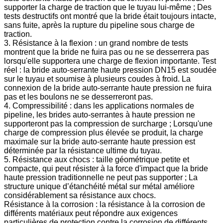
supporter la charge de traction que le tuyau lui-même ; Des
tests destructifs ont montré que la bride était toujours intacte,
sans fuite, après la rupture du pipeline sous charge de
traction.
3. Résistance à la flexion : un grand nombre de tests
montrent que la bride ne fuira pas ou ne se desserrera pas
lorsqu'elle supportera une charge de flexion importante. Test
réel : la bride auto-serrante haute pression DN15 est soudée
sur le tuyau et soumise à plusieurs coudes à froid. La
connexion de la bride auto-serrante haute pression ne fuira
pas et les boulons ne se desserreront pas.
4. Compressibilité : dans les applications normales de
pipeline, les brides auto-serrantes à haute pression ne
supporteront pas la compression de surcharge ; Lorsqu'une
charge de compression plus élevée se produit, la charge
maximale sur la bride auto-serrante haute pression est
déterminée par la résistance ultime du tuyau.
5. Résistance aux chocs : taille géométrique petite et
compacte, qui peut résister à la force d'impact que la bride
haute pression traditionnelle ne peut pas supporter ; La
structure unique d’étanchéité métal sur métal améliore
considérablement sa résistance aux chocs.
Résistance à la corrosion : la résistance à la corrosion de
différents matériaux peut répondre aux exigences
particulières de protection contre la corrosion de différents