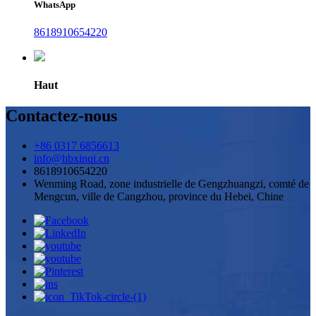
WhatsApp
8618910654220
Haut
Contactez-nous
+86 0317 6856613
info@hbxinqi.cn
8618910654220
Wenming Road, zone industrielle de Gengzhuangzi, comté de
Mengcun, ville de Cangzhou, province du Hebei, Chine