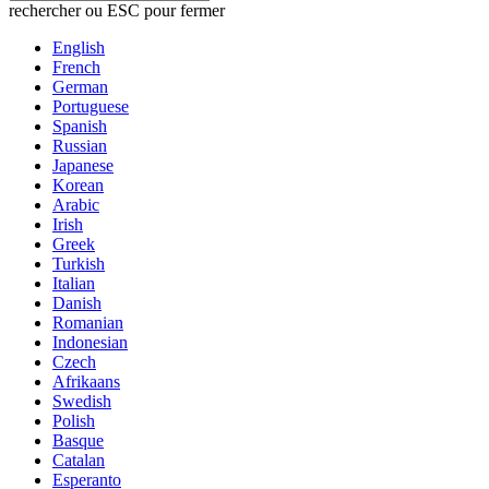
rechercher ou ESC pour fermer
English
French
German
Portuguese
Spanish
Russian
Japanese
Korean
Arabic
Irish
Greek
Turkish
Italian
Danish
Romanian
Indonesian
Czech
Afrikaans
Swedish
Polish
Basque
Catalan
Esperanto