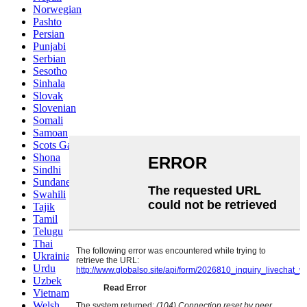
Norwegian
Pashto
Persian
Punjabi
Serbian
Sesotho
Sinhala
Slovak
Slovenian
Somali
Samoan
Scots Gaelic
Shona
Sindhi
Sundanese
Swahili
Tajik
Tamil
Telugu
Thai
Ukrainian
Urdu
Uzbek
Vietnamese
Welsh