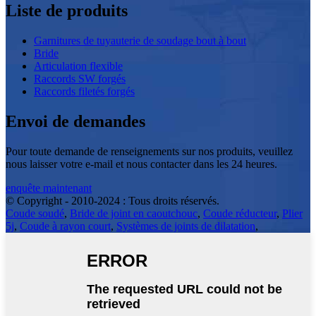
Liste de produits
Garnitures de tuyauterie de soudage bout à bout
Bride
Articulation flexible
Raccords SW forgés
Raccords filetés forgés
Envoi de demandes
Pour toute demande de renseignements sur nos produits, veuillez
nous laisser votre e-mail et nous contacter dans les 24 heures.
enquête maintenant
© Copyright - 2010-2024 : Tous droits réservés.
Coude soudé
,
Bride de joint en caoutchouc
,
Coude réducteur
,
Plier
5j
,
Coude à rayon court
,
Systèmes de joints de dilatation
,