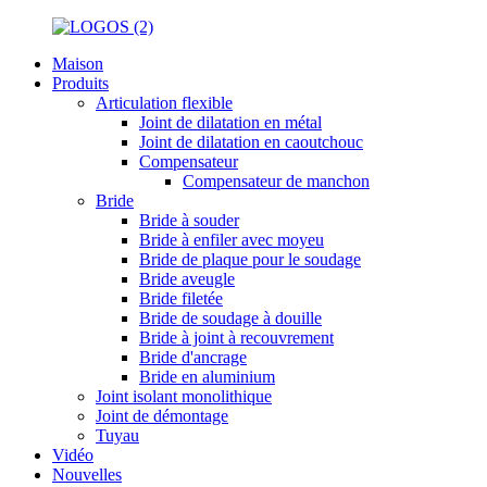
Maison
Produits
Articulation flexible
Joint de dilatation en métal
Joint de dilatation en caoutchouc
Compensateur
Compensateur de manchon
Bride
Bride à souder
Bride à enfiler avec moyeu
Bride de plaque pour le soudage
Bride aveugle
Bride filetée
Bride de soudage à douille
Bride à joint à recouvrement
Bride d'ancrage
Bride en aluminium
Joint isolant monolithique
Joint de démontage
Tuyau
Vidéo
Nouvelles