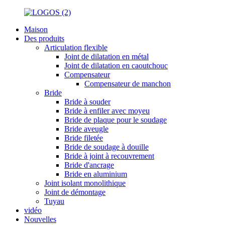
Maison
Des produits
Articulation flexible
Joint de dilatation en métal
Joint de dilatation en caoutchouc
Compensateur
Compensateur de manchon
Bride
Bride à souder
Bride à enfiler avec moyeu
Bride de plaque pour le soudage
Bride aveugle
Bride filetée
Bride de soudage à douille
Bride à joint à recouvrement
Bride d'ancrage
Bride en aluminium
Joint isolant monolithique
Joint de démontage
Tuyau
vidéo
Nouvelles