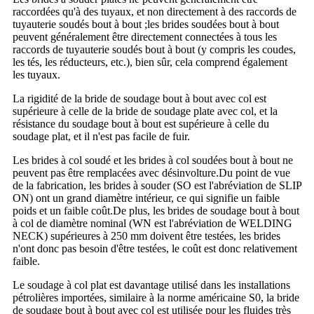
raccordées qu'à des tuyaux, et non directement à des raccords de
tuyauterie soudés bout à bout ;les brides soudées bout à bout
peuvent généralement être directement connectées à tous les
raccords de tuyauterie soudés bout à bout (y compris les coudes,
les tés, les réducteurs, etc.), bien sûr, cela comprend également
les tuyaux.
La rigidité de la bride de soudage bout à bout avec col est
supérieure à celle de la bride de soudage plate avec col, et la
résistance du soudage bout à bout est supérieure à celle du
soudage plat, et il n'est pas facile de fuir.
Les brides à col soudé et les brides à col soudées bout à bout ne
peuvent pas être remplacées avec désinvolture.Du point de vue
de la fabrication, les brides à souder (SO est l'abréviation de SLIP
ON) ont un grand diamètre intérieur, ce qui signifie un faible
poids et un faible coût.De plus, les brides de soudage bout à bout
à col de diamètre nominal (WN est l'abréviation de WELDING
NECK) supérieures à 250 mm doivent être testées, les brides
n'ont donc pas besoin d'être testées, le coût est donc relativement
faible.
Le soudage à col plat est davantage utilisé dans les installations
pétrolières importées, similaire à la norme américaine S0, la bride
de soudage bout à bout avec col est utilisée pour les fluides très