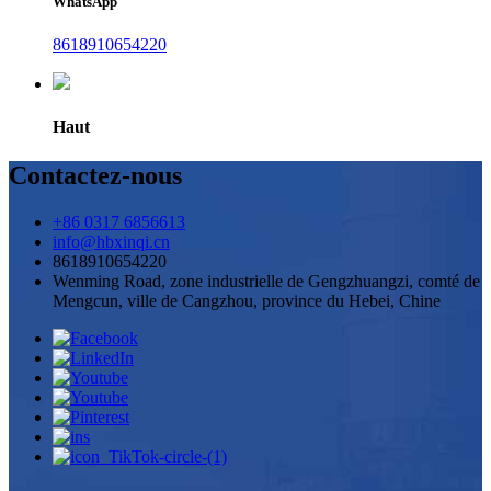
WhatsApp
8618910654220
Haut
Contactez-nous
+86 0317 6856613
info@hbxinqi.cn
8618910654220
Wenming Road, zone industrielle de Gengzhuangzi, comté de
Mengcun, ville de Cangzhou, province du Hebei, Chine