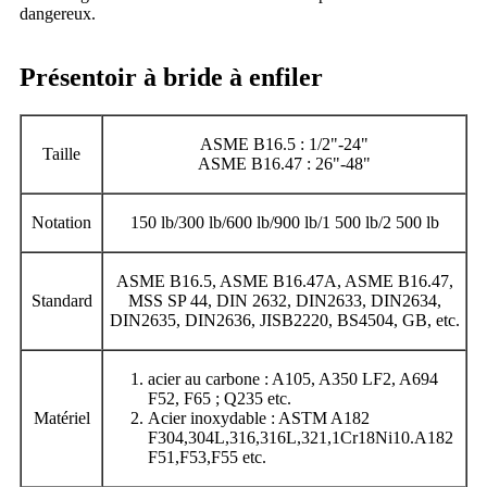
dangereux.
Présentoir à bride à enfiler
ASME B16.5 : 1/2"-24"
Taille
ASME B16.47 : 26"-48"
Notation
150 lb/300 lb/600 lb/900 lb/1 500 lb/2 500 lb
ASME B16.5, ASME B16.47A, ASME B16.47,
Standard
MSS SP 44, DIN 2632, DIN2633, DIN2634,
DIN2635, DIN2636, JISB2220, BS4504, GB, etc.
acier au carbone : A105, A350 LF2, A694
F52, F65 ; Q235 etc.
Matériel
Acier inoxydable : ASTM A182
F304,304L,316,316L,321,1Cr18Ni10.A182
F51,F53,F55 etc.