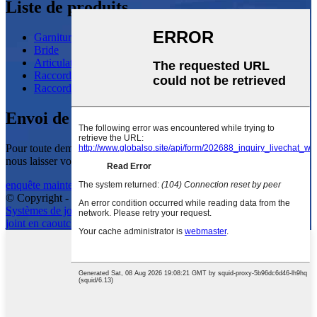
Liste de produits
Garnitures de tuyauterie de soudage bout à bout
Bride
Articulation flexible
Raccords SW forgés
Raccords filetés forgés
Envoi de demandes
Pour toute demande de renseignements sur nos produits, veuillez
nous laisser votre e-mail et nous contacter dans les 24 heures.
enquête maintenant
© Copyright - 2010-2023 : Tous droits réservés.
Systèmes de joints de dilatation
,
Plier 5j
,
Coude soudé
,
Bride de
joint en caoutchouc
,
Coude à rayon court
,
Coude réducteur
,